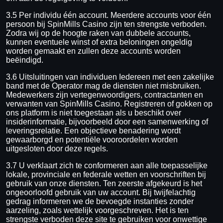
3.5 Per individu één account. Meerdere accounts voor één
persoon bij SpinMills Casino zijn ten strengste verboden.
Zodra wij op de hoogte raken van dubbele accounts,
kunnen eventuele winst of extra beloningen ongeldig
worden gemaakt en zullen deze accounts worden
beëindigd.
3.6 Uitsluitingen van individuen Iedereen met een zakelijke
band met de Operator mag de diensten niet misbruiken.
Medewerkers zijn vertegenwoordigers, contractanten en
verwanten van SpinMills Casino. Registreren of gokken op
ons platform is niet toegestaan als u beschikt over
insiderinformatie, bijvoorbeeld door een samenwerking of
leveringsrelatie. Een objectieve benadering wordt
gewaarborgd en potentiële vooroordelen worden
uitgesloten door deze regels.
3.7 U verklaart zich te conformeren aan alle toepasselijke
lokale, provinciale en federale wetten en voorschriften bij
gebruik van onze diensten. Ten zeerste afgekeurd is het
ongeoorloofd gebruik van uw account. Bij twijfelachtig
gedrag informeren we de bevoegde instanties zonder
aarzeling, zoals wettelijk voorgeschreven. Het is ten
strengste verboden deze site te gebruiken voor onwettige