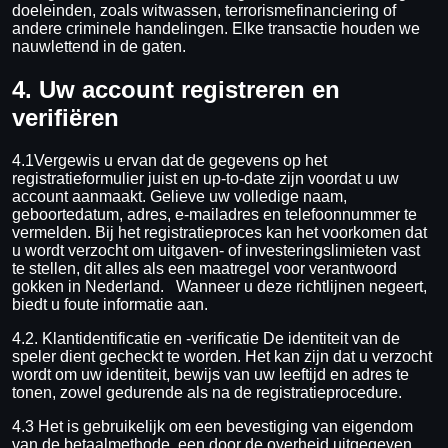
doeleinden, zoals witwassen, terrorismefinanciering of
andere criminele handelingen. Elke transactie houden we
nauwlettend in de gaten.
4. Uw account registreren en
verifiëren
4.1Vergewis u ervan dat de gegevens op het
registratieformulier juist en up-to-date zijn voordat u uw
account aanmaakt. Gelieve uw volledige naam,
geboortedatum, adres, e-mailadres en telefoonnummer te
vermelden. Bij het registratieproces kan het voorkomen dat
u wordt verzocht om uitgaven- of investeringslimieten vast
te stellen, dit alles als een maatregel voor verantwoord
gokken in Nederland. Wanneer u deze richtlijnen negeert,
biedt u foute informatie aan.
4.2. Klantidentificatie en -verificatie De identiteit van de
speler dient gecheckt te worden. Het kan zijn dat u verzocht
wordt om uw identiteit, bewijs van uw leeftijd en adres te
tonen, zowel gedurende als na de registratieprocedure.
4.3 Het is gebruikelijk om een bevestiging van eigendom
van de betaalmethode, een door de overheid uitgegeven