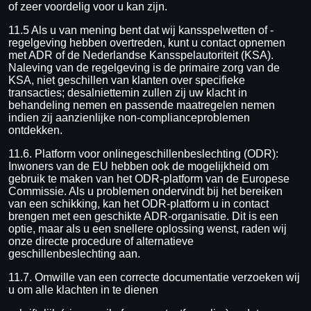
of zeer voordelig voor u kan zijn.
11.5 Als u van mening bent dat wij kansspelwetten of -
regelgeving hebben overtreden, kunt u contact opnemen
met ADR of de Nederlandse Kansspelautoriteit (KSA).
Naleving van de regelgeving is de primaire zorg van de
KSA, niet geschillen van klanten over specifieke
transacties; desalniettemin zullen zij uw klacht in
behandeling nemen en passende maatregelen nemen
indien zij aanzienlijke non-complianceproblemen
ontdekken.
11.6. Platform voor onlinegeschillenbeslechting (ODR):
Inwoners van de EU hebben ook de mogelijkheid om
gebruik te maken van het ODR-platform van de Europese
Commissie. Als u problemen ondervindt bij het bereiken
van een schikking, kan het ODR-platform u in contact
brengen met een geschikte ADR-organisatie. Dit is een
optie, maar als u een snellere oplossing wenst, raden wij
onze directe procedure of alternatieve
geschillenbeslechting aan.
11.7. Omwille van een correcte documentatie verzoeken wij
u om alle klachten in te dienen