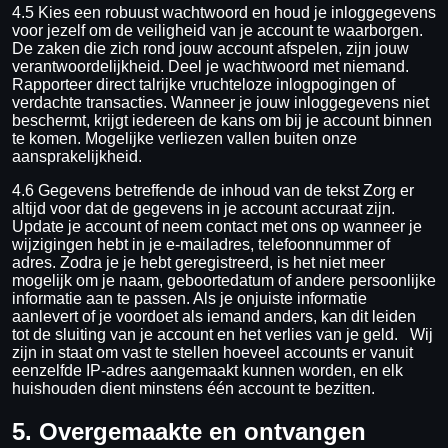
4.5 Kies een robuust wachtwoord en houd je inloggegevens
voor jezelf om de veiligheid van je account te waarborgen.
De zaken die zich rond jouw account afspelen, zijn jouw
verantwoordelijkheid. Deel je wachtwoord met niemand.
Rapporteer direct talrijke vruchteloze inlogpogingen of
verdachte transacties. Wanneer je jouw inloggegevens niet
beschermt, krijgt iedereen de kans om bij je account binnen
te komen. Mogelijke verliezen vallen buiten onze
aansprakelijkheid.
4.6 Gegevens betreffende de inhoud van de tekst Zorg er
altijd voor dat de gegevens in je account accuraat zijn.
Update je account of neem contact met ons op wanneer je
wijzigingen hebt in je e-mailadres, telefoonnummer of
adres. Zodra je je hebt geregistreerd, is het niet meer
mogelijk om je naam, geboortedatum of andere persoonlijke
informatie aan te passen. Als je onjuiste informatie
aanlevert of je voordoet als iemand anders, kan dit leiden
tot de sluiting van je account en het verlies van je geld. Wij
zijn in staat om vast te stellen hoeveel accounts er vanuit
eenzelfde IP-adres aangemaakt kunnen worden, en elk
huishouden dient minstens één account te bezitten.
5. Overgemaakte en ontvangen