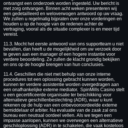
ontvangst een onderzoek worden ingesteld. Uw bericht is
met zorg ontvangen. Binnen acht weken presenteren wij
een gedetailleerd en weloverwogen antwoord op uw vraag.
We zullen u regelmatig bijpraten over onze vorderingen en
houden u op de hoogte van de redenen achter de
vertraging, vooral als de situatie complexer is en meer tijd
vereist.
11.3. Mocht het eerste antwoord van ons supportteam u niet
bevallen, dan heeft u de mogelijkheid om uw verzoek door
te geven aan een manager of een hogere instantie voor
verdere beoordeling. Ze zullen de klacht grondig bekijken
en ons op de hoogte brengen van hun conclusies.
11.4. Geschillen die niet met behulp van onze interne
procedures tot een oplossing gebracht kunnen worden,
kunnen ter verdere assistentie worden overgedragen aan
een onafhankelijke externe mediator. SpinMills Casino stelt
u een gecertificeerde organisatie ter beschikking voor
alternatieve geschillenbeslechting (ADR), waar u kunt
rekenen op de hulp van een onbevooroordeelde externe
bemiddelaar of arbiter. Na evaluatie van de zaak zal ons
bureau een neutraal oordeel vellen. Als we tegen een
impasse aanlopen, kunnen we overwegen een alternatieve
geschiloplossing (ADR) in te schakelen, die vaak kosteloos