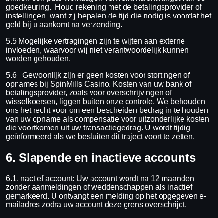
goedkeuring. Houd rekening met de betalingsprovider of
instellingen, want zij bepalen de tijd die nodig is voordat het
geld bij u aankomt na verzending.
5.5 Mogelijke vertragingen zijn te wijten aan externe
invloeden, waarvoor wij niet verantwoordelijk kunnen
worden gehouden.
5.6 Gewoonlijk zijn er geen kosten voor stortingen of
opnames bij SpinMills Casino. Kosten van uw bank of
betalingsprovider, zoals voor overschrijvingen of
wisselkoersen, liggen buiten onze controle. We behouden
ons het recht voor om een bescheiden bedrag in te houden
van uw opname als compensatie voor uitzonderlijke kosten
die voortkomen uit uw transactiegedrag. U wordt tijdig
geïnformeerd als we besluiten dit traject voort te zetten.
6. Slapende en inactieve accounts
6.1. nactief account: Uw account wordt na 12 maanden
zonder aanmeldingen of weddenschappen als inactief
gemarkeerd. U ontvangt een melding op het opgegeven e-
mailadres zodra uw account deze grens overschrijdt.