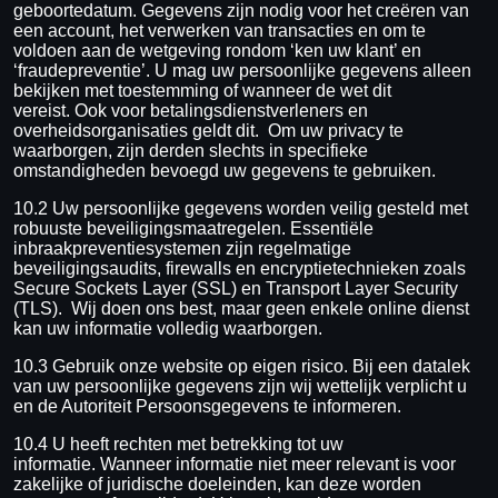
geboortedatum. Gegevens zijn nodig voor het creëren van
een account, het verwerken van transacties en om te
voldoen aan de wetgeving rondom ‘ken uw klant’ en
‘fraudepreventie’. U mag uw persoonlijke gegevens alleen
bekijken met toestemming of wanneer de wet dit
vereist. Ook voor betalingsdienstverleners en
overheidsorganisaties geldt dit. Om uw privacy te
waarborgen, zijn derden slechts in specifieke
omstandigheden bevoegd uw gegevens te gebruiken.
10.2 Uw persoonlijke gegevens worden veilig gesteld met
robuuste beveiligingsmaatregelen. Essentiële
inbraakpreventiesystemen zijn regelmatige
beveiligingsaudits, firewalls en encryptietechnieken zoals
Secure Sockets Layer (SSL) en Transport Layer Security
(TLS). Wij doen ons best, maar geen enkele online dienst
kan uw informatie volledig waarborgen.
10.3 Gebruik onze website op eigen risico. Bij een datalek
van uw persoonlijke gegevens zijn wij wettelijk verplicht u
en de Autoriteit Persoonsgegevens te informeren.
10.4 U heeft rechten met betrekking tot uw
informatie. Wanneer informatie niet meer relevant is voor
zakelijke of juridische doeleinden, kan deze worden