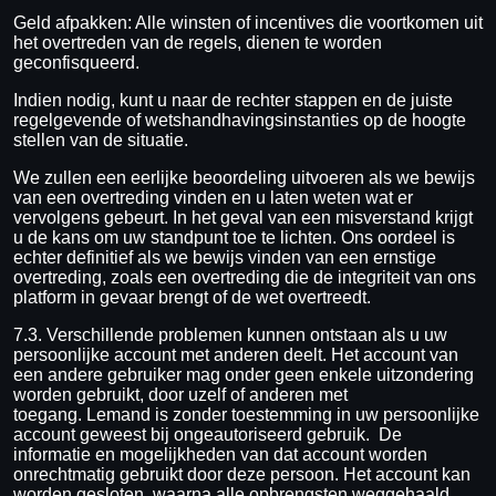
Geld afpakken: Alle winsten of incentives die voortkomen uit
het overtreden van de regels, dienen te worden
geconfisqueerd.
Indien nodig, kunt u naar de rechter stappen en de juiste
regelgevende of wetshandhavingsinstanties op de hoogte
stellen van de situatie.
We zullen een eerlijke beoordeling uitvoeren als we bewijs
van een overtreding vinden en u laten weten wat er
vervolgens gebeurt. In het geval van een misverstand krijgt
u de kans om uw standpunt toe te lichten. Ons oordeel is
echter definitief als we bewijs vinden van een ernstige
overtreding, zoals een overtreding die de integriteit van ons
platform in gevaar brengt of de wet overtreedt.
7.3. Verschillende problemen kunnen ontstaan als u uw
persoonlijke account met anderen deelt. Het account van
een andere gebruiker mag onder geen enkele uitzondering
worden gebruikt, door uzelf of anderen met
toegang. Lemand is zonder toestemming in uw persoonlijke
account geweest bij ongeautoriseerd gebruik. De
informatie en mogelijkheden van dat account worden
onrechtmatig gebruikt door deze persoon. Het account kan
worden gesloten, waarna alle opbrengsten weggehaald