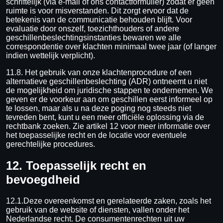
schriftelijk (via e-mail of ons contactformulier) zodat er geen
ruimte is voor misverstanden. Dit zorgt ervoor dat de
betekenis van de communicatie behouden blijft. Voor
evaluatie door onszelf, toezichthouders of andere
geschillenbeslechtingsinstanties bewaren we alle
correspondentie over klachten minimaal twee jaar (of langer
indien wettelijk verplicht).
11.8. Het gebruik van onze klachtenprocedure of een
alternatieve geschillenbeslechting (ADR) ontneemt u niet
de mogelijkheid om juridische stappen te ondernemen. We
geven er de voorkeur aan om geschillen eerst informeel op
te lossen, maar als u na deze poging nog steeds niet
tevreden bent, kunt u een meer officiële oplossing via de
rechtbank zoeken. Zie artikel 12 voor meer informatie over
het toepasselijke recht en de locatie voor eventuele
gerechtelijke procedures.
12. Toepasselijk recht en
bevoegdheid
12.1.Deze overeenkomst en gerelateerde zaken, zoals het
gebruik van de website of diensten, vallen onder het
Nederlandse recht. De consumentenrechten uit uw