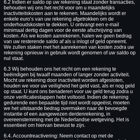
6.2 Indien er saldo op uw rekening staat zonder transacties,
behouden wij ons het recht voor om u maandelijks
inactiviteitskosten aan te rekenen. Maandelijks wordt er
enkele euro’s van uw rekening afgetrokken om de
onderhoudskosten te dekken. U ontvangt een e-mail
minimaal dertig dagen voor de eerste afschrijving van
kosten. Als we kosten aanrekenen, halen we geen bedrag
van uw resterende saldo af als u inlogt of geld opneemt.
We zullen staken met het aanrekenen van kosten zodra uw
rekening opnieuw in gebruik wordt genomen of uw saldo op
nul staat.
6.3 Wij behouden ons het recht om een rekening te
beëindigen bij twaalf maanden of langer zonder activiteit.
Mocht uw rekening door inactiviteit worden afgesloten,
houden we voor uw veiligheid het geld vast, als er nog geld
op staat. U kunt ons benaderen voor uw geld terug zodra u
onze verificatiestappen hebt voltooid. Indien de rekening
gedurende een bepaalde tijd niet wordt opgeëist, moeten
we het uitstaande bedrag overmaken naar de bevoegde
instantie of een aangewezen derdenrekening, in
overeenstemming met de Nederlandse wetgeving. Het is
essentieel om hiervan bewust te zijn.
6.4. Accountreactivering: Neem contact op met de