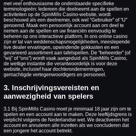
met veel enthousiasme de onderstaande specifieke
terminologieën: Iedereen die deelneemt aan de spellen en
activiteiten op de SpinMills Casino-website, wordt
beschouwd als een deelnemer, ook wel “Gebruiker” of “U”
genoemd. Maak een persoonlijk account aan om deel te
nemen aan de spellen en uw financiën eenvoudig te
beheren op ons interactieve platform. In ons online casino
zijn er tal van weddenschapsmogelijkheden, meeslepende
live dealer ervaringen, opwindende gokkasten en een
gevarieerd assortiment aan tafelspellen. De “beheerder” (of
“wij” of “ons”) wordt vaak aangeduid als SpinMills Casino,
de wettige instantie die verantwoordelijk is voor deze
website, inclusief haar dochterondernemingen,
gemachtigde vertegenwoordigers en personeel.
3. Inschrijvingsvereisten en
aanwezigheid van spelers
3.1 Bij SpinMills Casino moet je minimaal 18 jaar zijn om te
spelen en een account aan te maken. Deze leeftijdsgrens is
verplicht volgens de Nederlandse wet. We deactiveren het
account en annuleren alle inzetten als we concluderen dat
een jongere het account betrekt.